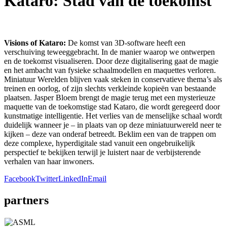
Kataro: Stad van de toekomst
Visions of Kataro:
De komst van 3D-software heeft een
verschuiving teweeggebracht. In de manier waarop we ontwerpen
en de toekomst visualiseren. Door deze digitalisering gaat de magie
en het ambacht van fysieke schaalmodellen en maquettes verloren.
Miniatuur Werelden blijven vaak steken in conservatieve thema’s als
treinen en oorlog, of zijn slechts verkleinde kopieën van bestaande
plaatsen. Jasper Bloem brengt de magie terug met een mysterieuze
maquette van de toekomstige stad Kataro, die wordt geregeerd door
kunstmatige intelligentie. Het verlies van de menselijke schaal wordt
duidelijk wanneer je – in plaats van op deze miniatuurwereld neer te
kijken – deze van onderaf betreedt. Beklim een van de trappen om
deze complexe, hyperdigitale stad vanuit een ongebruikelijk
perspectief te bekijken terwijl je luistert naar de verbijsterende
verhalen van haar inwoners.
Facebook
Twitter
LinkedIn
Email
partners