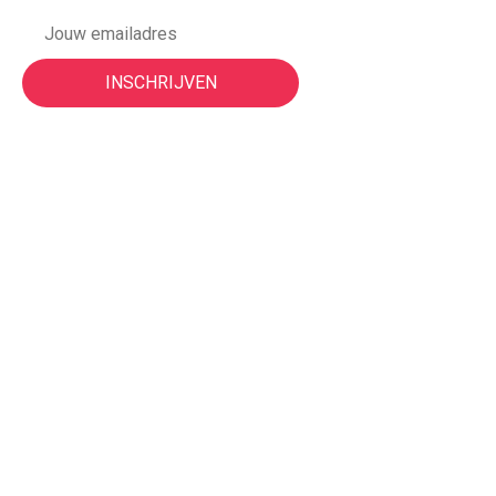
Vorige events
Night of the Nerds | 3 juni 2026
ON TOUR | Nijmegen 2025
MAIN | Juni 2025
ON TOUR | Nijmegen 2024
MAIN | Mei 2024
ON TOUR | Nijmegen 2023
ON TOUR | Helmond 2023