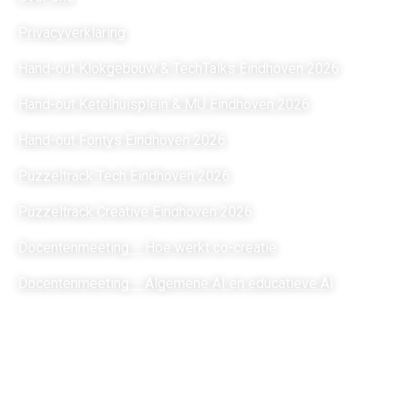
Privacyverklaring
Hand-out Klokgebouw & TechTalks Eindhoven 2026
Hand-out Ketelhuisplein & MU Eindhoven 2026
Hand-out Fontys Eindhoven 2026
Puzzeltrack Tech Eindhoven 2026
Puzzeltrack Creative Eindhoven 2026
Docentenmeeting – Hoe werkt co-creatie
Docentenmeeting – Algemene AI en educatieve AI
Meld je aan voor onze
nieuwsbrief