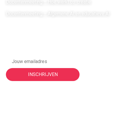
Docentenmeeting – Hoe werkt co-creatie
Docentenmeeting – Algemene AI en educatieve AI
Meld je aan voor onze
nieuwsbrief
Vorige events
Night of the Nerds | 3 juni 2026
ON TOUR | Nijmegen 2025