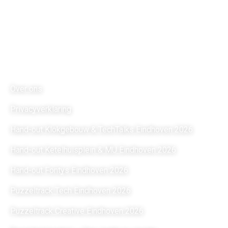
Vestiging Brainport
Dommelstraat 2
5611 CK Eindhoven
Links
Over ons
Privacyverklaring
Hand-out Klokgebouw & TechTalks Eindhoven 2026
Hand-out Ketelhuisplein & MU Eindhoven 2026
Hand-out Fontys Eindhoven 2026
Puzzeltrack Tech Eindhoven 2026
Puzzeltrack Creative Eindhoven 2026