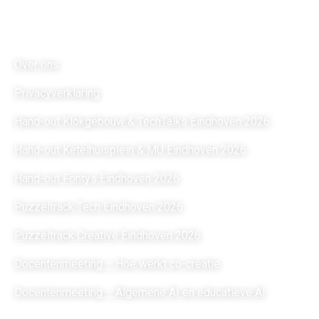
Links
Over ons
Privacyverklaring
Hand-out Klokgebouw & TechTalks Eindhoven 2026
Hand-out Ketelhuisplein & MU Eindhoven 2026
Hand-out Fontys Eindhoven 2026
Puzzeltrack Tech Eindhoven 2026
Puzzeltrack Creative Eindhoven 2026
Docentenmeeting – Hoe werkt co-creatie
Docentenmeeting – Algemene AI en educatieve AI