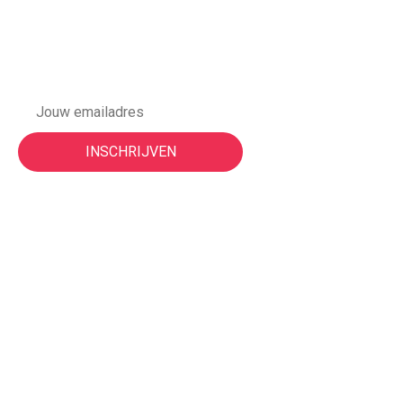
Meld je aan voor onze
nieuwsbrief
Vorige events
Night of the Nerds | 3 juni 2026
ON TOUR | Nijmegen 2025
MAIN | Juni 2025
ON TOUR | Nijmegen 2024
MAIN | Mei 2024