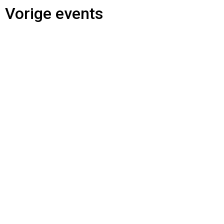
Vorige events
Night of the Nerds | 3 juni 2026
ON TOUR | Nijmegen 2025
MAIN | Juni 2025
ON TOUR | Nijmegen 2024
MAIN | Mei 2024
ON TOUR | Nijmegen 2023
ON TOUR | Helmond 2023
MAIN | Juni 2023
Blijf in de aanloop naar onze evenementen op de hoogte van
alle informatie via onze social media kanalen