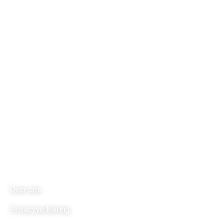
Stichting Futurebites
is Partners in Education met Fontys
ICT.
Adres
Molenveldlaan 96
6523 RM Nijmegen
Telefoon 024-378 24 62
Vestiging Brainport
Dommelstraat 2
5611 CK Eindhoven
Links
Over ons
Privacyverklaring