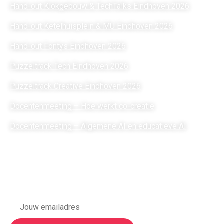
Hand-out Klokgebouw & TechTalks Eindhoven 2026
Hand-out Ketelhuisplein & MU Eindhoven 2026
Hand-out Fontys Eindhoven 2026
Puzzeltrack Tech Eindhoven 2026
Puzzeltrack Creative Eindhoven 2026
Docentenmeeting – Hoe werkt co-creatie
Docentenmeeting – Algemene AI en educatieve AI
Meld je aan voor onze
nieuwsbrief