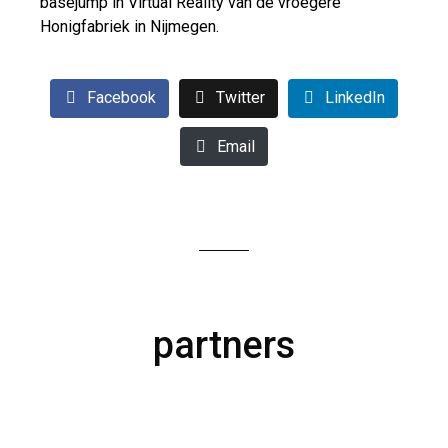
basejump in Virtual Reality van de vroegere
Honigfabriek in Nijmegen.
Facebook
Twitter
LinkedIn
Email
partners