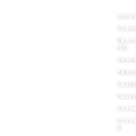
Night of the Nerds
Lin
Night of the Nerds
is een activiteit van
Over on
Stichting Futurebites.
Privacyv
Stichting
Futurebites is bij de
Belastingdienst
geregistreerd als een Algemeen
Hand-ou
Nut Beogende Instelling
(ANBI/RSIN 8516 00
2026
232).
Hand-out
Stichting Futurebites
is Partners in Education met
Hand-ou
Fontys ICT.
Puzzeltr
Puzzeltr
Adres
Molenveldlaan 96
Docenten
6523 RM Nijmegen
Docente
Telefoon 024-378 24 62
AI
Vestiging Brainport