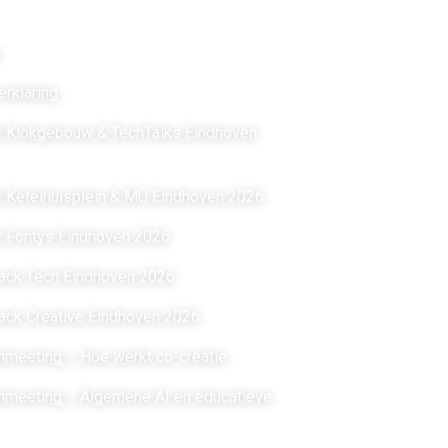
ks
Vorige e
s
Night of the Nerds 
ON TOUR | Nijmeg
erklaring
MAIN | Juni 2025
t Klokgebouw & TechTalks Eindhoven
ON TOUR | Nijmeg
MAIN | Mei 2024
 Ketelhuisplein & MU Eindhoven 2026
ON TOUR | Nijmeg
t Fontys Eindhoven 2026
ON TOUR | Helmon
ack Tech Eindhoven 2026
MAIN | Juni 2023
ack Creative Eindhoven 2026
meeting – Hoe werkt co-creatie
Blijf in de aanloo
hoogte van alle inf
nmeeting – Algemene AI en educatieve
kanalen