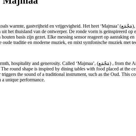
: Majmaa
evigheid. Het heet ‘Majmaa’ (مَجْمَع), wat komt van het Arabische woord “jamaâa” (جَمَعَ), wat
it het thuisland van de ontwerper. De ronde vorm is geïnspireerd op e
houten basis zijn gezet. Elke messing sensor reageert op aanraking en 
 oude traditie en moderne muziek, en mixt symfonische muziek met te
aa’, (مَجْمَع) , from the Arabic verb “jamaâa” (جَمَعَ), meaning ‘coming together’, the
 The round shape is inspired by dining tables with food placed at the c
r triggers the sound of a traditional instrument, such as the Oud. This
n a unique performance.