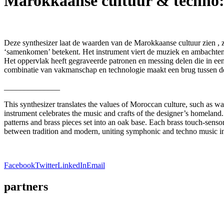
Marokkaanse cultuur & techno
Deze synthesizer laat de waarden van de Marokkaanse cultuur zien , zoals warmte, gastvrijheid en vrijg
‘samenkomen’ betekent. Het instrument viert de muziek en ambachten u
Het oppervlak heeft gegraveerde patronen en messing delen die in een 
combinatie van vakmanschap en technologie maakt een brug tussen de
______________
This synthesizer translates the values of Moroccan culture, such as warmth, hospitality and generosity. Called ‘Majm
instrument celebrates the music and crafts of the designer’s homeland.
patterns and brass pieces set into an oak base. Each brass touch-senso
between tradition and modern, uniting symphonic and techno music i
Facebook
Twitter
LinkedIn
Email
partners