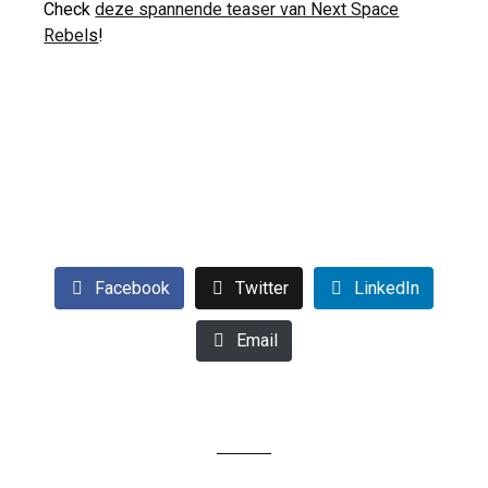
Check
deze spannende teaser van Next Space
Rebel
s
!
Facebook
Twitter
LinkedIn
Email