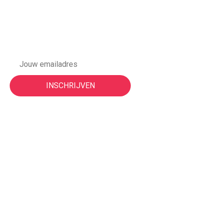
Meld je aan voor onze
nieuwsbrief
Vorige events
Night of the Nerds | 3 juni 2026
ON TOUR | Nijmegen 2025
MAIN | Juni 2025
ON TOUR | Nijmegen 2024