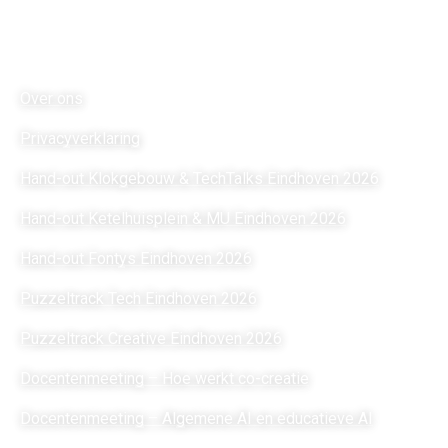
Links
Over ons
Privacyverklaring
Hand-out Klokgebouw & TechTalks Eindhoven 2026
Hand-out Ketelhuisplein & MU Eindhoven 2026
Hand-out Fontys Eindhoven 2026
Puzzeltrack Tech Eindhoven 2026
Puzzeltrack Creative Eindhoven 2026
Docentenmeeting – Hoe werkt co-creatie
Docentenmeeting – Algemene AI en educatieve AI