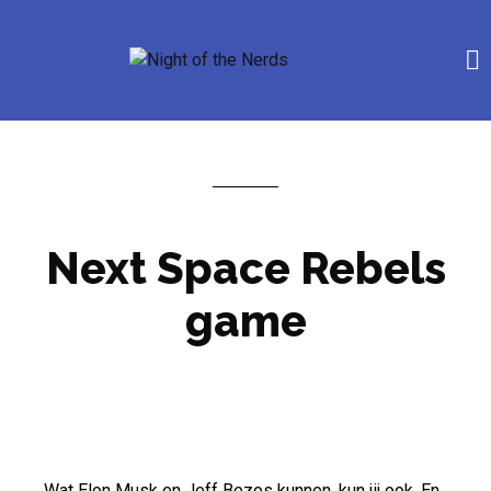
Next Space Rebels
game
Wat Elon Musk en Jeff Bezos kunnen, kun jij ook. En