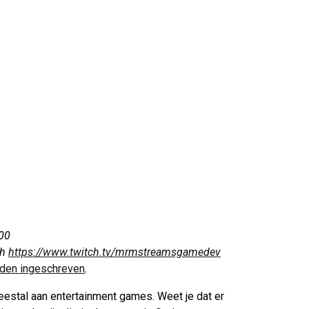
00
ch
https://www.twitch.tv/mrmstreamsgamedev
rden ingeschreven
.
estal aan entertainment games. Weet je dat er