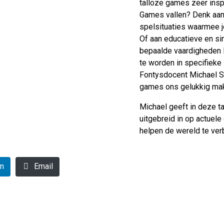
talloze games zeer inspi
Games vallen? Denk aan 
spelsituaties waarmee j
Of aan educatieve en si
bepaalde vaardigheden l
te worden in specifieke
Fontysdocent Michael Sc
games ons gelukkig mak
Michael geeft in deze t
uitgebreid in op actuel
helpen de wereld te ver
In
Email