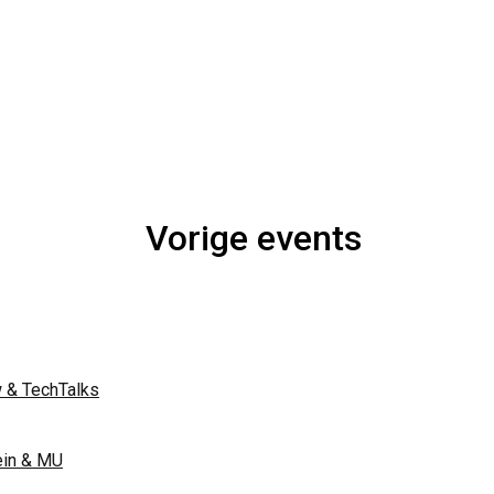
Vorige events
Night of the Nerds | 3 juni 2026
ON TOUR | Nijmegen 2025
MAIN | Juni 2025
 & TechTalks
ON TOUR | Nijmegen 2024
MAIN | Mei 2024
ein & MU
ON TOUR | Nijmegen 2023