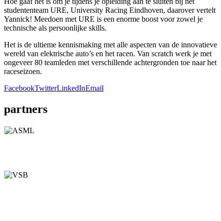
Hoe gaaf het is om je tijdens je opleiding aan te sluiten bij het
studententeam URE, University Racing Eindhoven, daarover vertelt
Yannick! Meedoen met URE is een enorme boost voor zowel je
technische als persoonlijke skills.
Het is de ultieme kennismaking met alle aspecten van de innovatieve
wereld van elektrische auto’s en het racen. Van scratch werk je met
ongeveer 80 teamleden met verschillende achtergronden toe naar het
raceseizoen.
Facebook
Twitter
LinkedIn
Email
partners