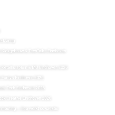
ks
Vorige e
s
Night of the Nerds 
ON TOUR | Nijmeg
erklaring
MAIN | Juni 2025
t Klokgebouw & TechTalks Eindhoven
ON TOUR | Nijmeg
MAIN | Mei 2024
 Ketelhuisplein & MU Eindhoven 2026
ON TOUR | Nijmeg
t Fontys Eindhoven 2026
ON TOUR | Helmon
ack Tech Eindhoven 2026
MAIN | Juni 2023
ack Creative Eindhoven 2026
meeting – Hoe werkt co-creatie
Blijf in de aanloo