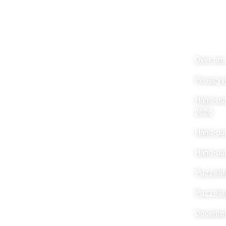
Night of the Nerds
Lin
Night of the Nerds
is een activiteit van
Over on
Stichting Futurebites.
Privacyv
Stichting
Futurebites is bij de
Belastingdienst
geregistreerd als een Algemeen
Hand-ou
Nut Beogende Instelling
(ANBI/RSIN 8516 00
2026
232).
Hand-out
Stichting Futurebites
is Partners in Education met
Hand-ou
Fontys ICT.
Puzzeltr
Puzzeltr
Adres
Molenveldlaan 96
Docenten
6523 RM Nijmegen