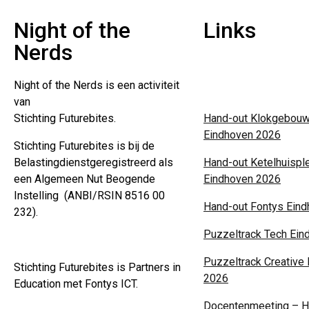
Night of the
Links
Nerds
Over ons
Night of the Nerds
is een activiteit
Privacyverklaring
van
Stichting Futurebites.
Hand-out Klokgebouw
Eindhoven 2026
Stichting
Futurebites is bij de
Belastingdienst
geregistreerd als
Hand-out Ketelhuispl
een Algemeen Nut Beogende
Eindhoven 2026
Instelling
(ANBI/RSIN 8516 00
Hand-out Fontys Ein
232).
Puzzeltrack Tech Ein
Puzzeltrack Creative
Stichting Futurebites
is Partners in
2026
Education met Fontys ICT.
Docentenmeeting – H