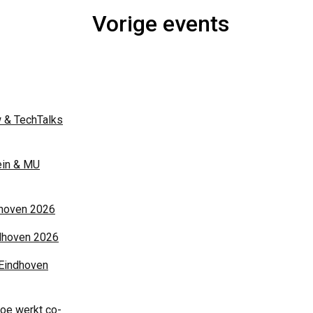
Vorige events
Night of the Nerds | 3 juni 2026
ON TOUR | Nijmegen 2025
MAIN | Juni 2025
 & TechTalks
ON TOUR | Nijmegen 2024
MAIN | Mei 2024
ein & MU
ON TOUR | Nijmegen 2023
ON TOUR | Helmond 2023
dhoven 2026
MAIN | Juni 2023
dhoven 2026
 Eindhoven
Blijf in de aanloop naar onze evenementen op 
onze social media kanalen
oe werkt co-