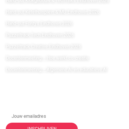
Hand-out Klokgebouw & TechTalks Eindhoven 2026
Hand-out Ketelhuisplein & MU Eindhoven 2026
Hand-out Fontys Eindhoven 2026
Puzzeltrack Tech Eindhoven 2026
Puzzeltrack Creative Eindhoven 2026
Docentenmeeting – Hoe werkt co-creatie
Docentenmeeting – Algemene AI en educatieve AI
Meld je aan voor onze
nieuwsbrief