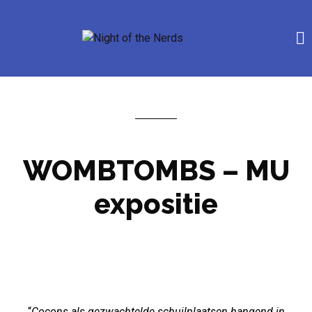
WOMBTOMBS – MU
expositie
“
Cocons als gezwachtelde schuilplaatsen hangend in