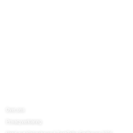
Stichting Futurebites
is Partners in Education met Fontys
ICT.
Adres
Molenveldlaan 96
6523 RM Nijmegen
Telefoon 024-378 24 62
Vestiging Brainport
Dommelstraat 2
5611 CK Eindhoven
Links
Over ons
Privacyverklaring