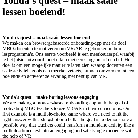
Yonda’s quest – maak saaie
lessen boeiend!
Yonda’s quest – maak saaie lessen boeiend!
We maken een browsergebaseerde onboarding-app met als doel
MBO-docenten te motiveren om VR/AR te gebruiken in hun
lesprogramma’s. Ons eerste voorbeeld is een meerkeuzespel waarbij
je het juiste antwoord moet raken met een slingshot of een bal. Het
doel is om een mogelijke manier te laten zien waarop docenten een
saaie activiteit, zoals een meerkeuzetoets, kunnen omvormen tot een
boeiende en activerende ervaring met behulp van VR.
_____________________
Yonda’s quest – make boring lessons engaging!
We are making a browser-based onboarding app with the goal of
motivating MBO teachers to use VR/AR in their curriculums. Our
first example is a multiple-choice game where you need to hit the
right answer with a slingshot or a ball.
The goal is to demonstrate a
possible way that teachers could transform a mundane activity like a
multiple-choice test into an engaging and satisfying experience with
the help of VR.