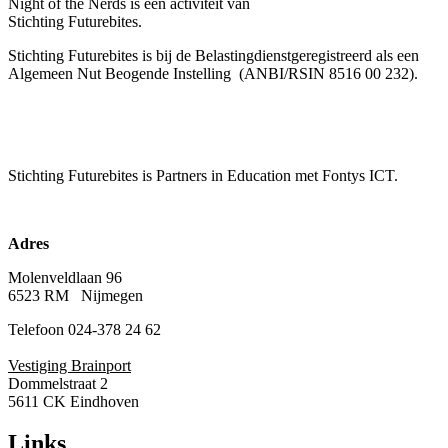
Night of the Nerds
is een activiteit van
Stichting Futurebites.
Stichting
Futurebites is bij de Belastingdienst
geregistreerd als een
Algemeen Nut Beogende Instelling
(ANBI/RSIN 8516 00 232).
Stichting Futurebites
is Partners in Education met Fontys ICT.
Adres
Molenveldlaan 96
6523 RM Nijmegen
Telefoon 024-378 24 62
Vestiging Brainport
Dommelstraat 2
5611 CK Eindhoven
Links